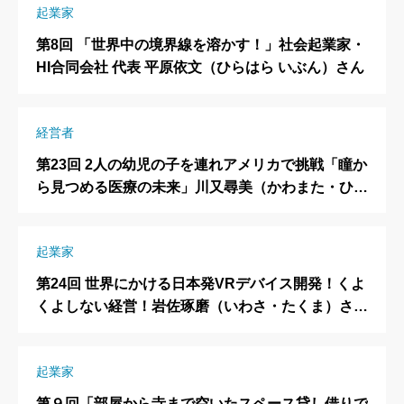
起業家
第8回 「世界中の境界線を溶かす！」社会起業家・
HI合同会社 代表 平原依文（ひらはら いぶん）さん
経営者
第23回 2人の幼児の子を連れアメリカで挑戦「瞳か
ら見つめる医療の未来」川又尋美（かわまた・ひろ
み）さん Mecara 代表取締役CEO
起業家
第24回 世界にかける日本発VRデバイス開発！くよ
くよしない経営！岩佐琢磨（いわさ・たくま）さん
株式会社Shiftall（シフトール）代表取締役
起業家
第９回「部屋から寺まで空いたスペース貸し借りで