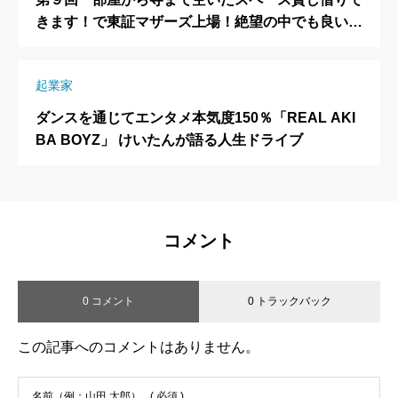
きます！で東証マザーズ上場！絶望の中でも良いと
ころを徹底的に探せ！」スペースマーケット 代表
取締役社長 重松大輔（しげまつ だいすけ）氏
起業家
ダンスを通じてエンタメ本気度150％「REAL AKI
BA BOYZ」 けいたんが語る人生ドライブ
コメント
0 コメント
0 トラックバック
この記事へのコメントはありません。
名前（例：山田 太郎）
( 必須 )