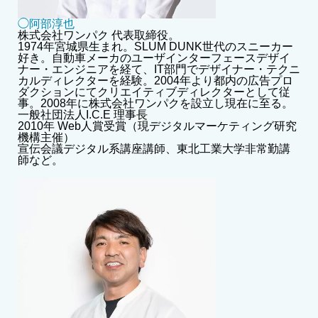
◯阿部淳也
株式会社ワンパク 代表取締役。
1974年宮城県生まれ。SLUM DUNK世代のスニーカー
好き。自動車メーカのユーザインターフェースデザイ
ナー・エンジニアを経て、IT部門でデザイナー・テクニ
カルディレクターを経験。2004年より都内の広告プロ
ダクションにてクリエイティブディレクターとして従
事。2008年に株式会社ワンパクを設立し現在に至る。
一般社団法人I.C.E 理事長
2010年 Web人賞受賞（現デジタルマーケティング研究
機構主催）
宣伝会議デジタル系講座講師、東北工業大学非常勤講
師など。