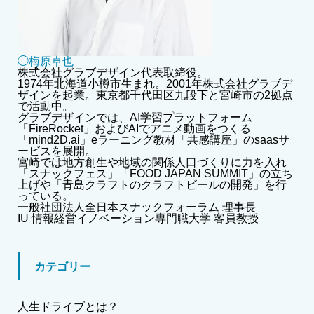
◯梅原卓也
株式会社グラブデザイン代表取締役。
1974年北海道小樽市生まれ。2001年株式会社グラブデ
ザインを起業。東京都千代田区九段下と宮崎市の2拠点
で活動中。
グラブデザインでは、AI学習プラットフォーム
「FireRocket」およびAIでアニメ動画をつくる
「mind2D.ai」eラーニング教材「共感講座」のsaasサ
ービスを展開。
宮崎では地方創生や地域の関係人口づくりに力を入れ
「スナックフェス」「FOOD JAPAN SUMMIT」の立ち
上げや「青島クラフトのクラフトビールの開発」を行
っている。
一般社団法人全日本スナックフォーラム 理事長
IU 情報経営イノベーション専門職大学 客員教授
カテゴリー
人生ドライブとは？