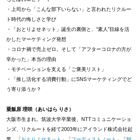
・上司から「こんな部下いらない」と言われたリクルー
ト時代の悔しさと学び
・「おとりよせネット」誕生の裏側と、“素人”目線を活
かしたマーケティング発想
・コロナ禍で売上ゼロ。そして「アフターコロナの方が
辛かった」本当の理由
・モチベーションを支える「ご褒美リスト」
・「推し活化する消費行動」にSNSマーケティングでど
う寄り添うか？
粟飯原 理咲（あいはら りさ）
大阪市生まれ。筑波大学卒業後、NTTコミュニケーショ
ンズ、リクルートを経て2003年にアイランド株式会社起
業。「
おとりよせネット
」「
フーディストノート
」「
朝