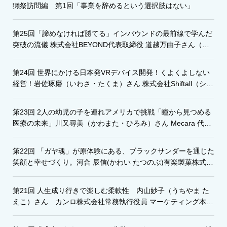
獺祭訪問編 第1回「事業を辞めるという選択肢はない」
第25回「諦めなければ勝てる」インバウンドの最前線で学んだ
突破の流儀 株式会社BEYOND代表取締役 道越万由子さん（み
ちごえ・まゆこ）
第24回 世界にかける日本発VRデバイス開発！くよくよしない
経営！岩佐琢磨（いわさ・たくま）さん 株式会社Shiftall（シフ
トール）代表取締役
第23回 2人の幼児の子を連れアメリカで挑戦「瞳から見つめる
医療の未来」川又尋美（かわまた・ひろみ）さん Mecara 代表
取締役CEO
第22回 「ガヤ魂」が原体験にある、ブラックサンダーを通じた
笑顔と幸せづくり。河合 辰信(かわい たつのぶ)有楽製菓株式会
社代表取締役社長
第21回 人生成り行きで楽しむ柔軟性 内山妙子（うちやま た
えこ）さん カンロ株式会社常務執行役員 マーケティング本部
長