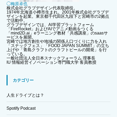
◯梅原卓也
株式会社グラブデザイン代表取締役。
1974年北海道小樽市生まれ。2001年株式会社グラブデ
ザインを起業。東京都千代田区九段下と宮崎市の2拠点
で活動中。
グラブデザインでは、AI学習プラットフォーム
「FireRocket」およびAIでアニメ動画をつくる
「mind2D.ai」eラーニング教材「共感講座」のsaasサ
ービスを展開。
宮崎では地方創生や地域の関係人口づくりに力を入れ
「スナックフェス」「FOOD JAPAN SUMMIT」の立ち
上げや「青島クラフトのクラフトビールの開発」を行
っている。
一般社団法人全日本スナックフォーラム 理事長
IU 情報経営イノベーション専門職大学 客員教授
カテゴリー
人生ドライブとは？
Spotify Podcast