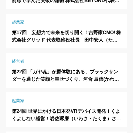
前線で学んだ突破の流儀 株式会社BEYOND代表取
締役 道越万由子さん（みちごえ・まゆこ）
起業家
第17回 妄想力で未来を切り開く！吉野家CMO/ 株
式会社グリッド 代表取締役社長 田中安人（たな
かやすひと）さん
経営者
第22回 「ガヤ魂」が原体験にある、ブラックサン
ダーを通じた笑顔と幸せづくり。河合 辰信(かわい
たつのぶ)有楽製菓株式会社代表取締役社長
起業家
第24回 世界にかける日本発VRデバイス開発！くよ
くよしない経営！岩佐琢磨（いわさ・たくま）さん
株式会社Shiftall（シフトール）代表取締役