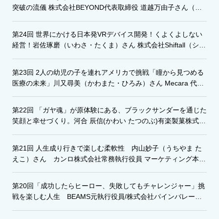
突破の流儀 株式会社BEYOND代表取締役 道越万由子さん（み
ちごえ・まゆこ）
第24回 世界にかける日本発VRデバイス開発！くよくよしない
経営！岩佐琢磨（いわさ・たくま）さん 株式会社Shiftall（シフ
トール）代表取締役
第23回 2人の幼児の子を連れアメリカで挑戦「瞳から見つめる
医療の未来」川又尋美（かわまた・ひろみ）さん Mecara 代表
取締役CEO
第22回 「ガヤ魂」が原体験にある、ブラックサンダーを通じた
笑顔と幸せづくり。河合 辰信(かわい たつのぶ)有楽製菓株式会
社代表取締役社長
第21回 人生成り行きで楽しむ柔軟性 内山妙子（うちやま た
えこ）さん カンロ株式会社常務執行役員 マーケティング本部
長
第20回「成功したらヒーロー、失敗してもチャレンジャー」挑
戦を楽しむ人生 BEAMS元執行役員/株式会社パインバレー代
表取締役 矢嶋正明さん