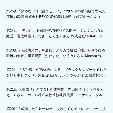
第25回「諦めなければ勝てる」インバウンドの最前線で学んだ
突破の流儀 株式会社BEYOND代表取締役 道越万由子さん（み
ちごえ・まゆこ）
第24回 世界にかける日本発VRデバイス開発！くよくよしない
経営！岩佐琢磨（いわさ・たくま）さん 株式会社Shiftall（シフ
トール）代表取締役
第23回 2人の幼児の子を連れアメリカで挑戦「瞳から見つめる
医療の未来」川又尋美（かわまた・ひろみ）さん Mecara 代表
取締役CEO
第22回 「ガヤ魂」が原体験にある、ブラックサンダーを通じた
笑顔と幸せづくり。河合 辰信(かわい たつのぶ)有楽製菓株式会
社代表取締役社長
第21回 人生成り行きで楽しむ柔軟性 内山妙子（うちやま た
えこ）さん カンロ株式会社常務執行役員 マーケティング本部
長
第20回「成功したらヒーロー、失敗してもチャレンジャー」挑