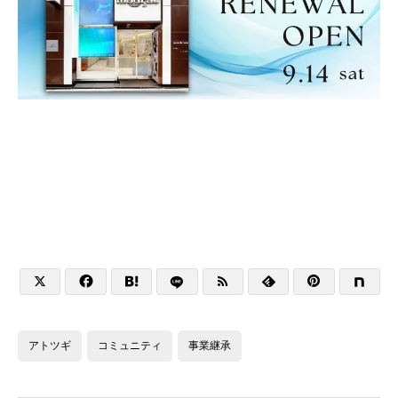






アトツギ
コミュニティ
事業継承