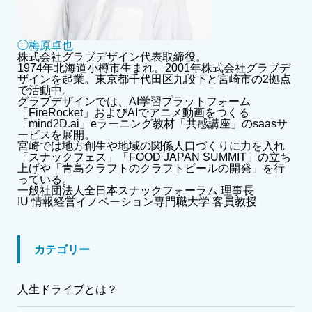
◯梅原卓也
株式会社グラブデザイン代表取締役。
1974年北海道小樽市生まれ。2001年株式会社グラブデ
ザインを起業。東京都千代田区九段下と宮崎市の2拠点
で活動中。
グラブデザインでは、AI学習プラットフォーム
「FireRocket」およびAIでアニメ動画をつくる
「mind2D.ai」eラーニング教材「共感講座」のsaasサ
ービスを展開。
宮崎では地方創生や地域の関係人口づくりに力を入れ
「スナックフェス」「FOOD JAPAN SUMMIT」の立ち
上げや「青島クラフトのクラフトビールの開発」を行
っている。
一般社団法人全日本スナックフォーラム 理事長
IU 情報経営イノベーション専門職大学 客員教授
カテゴリー
人生ドライブとは？