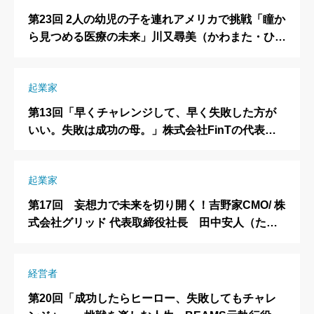
第23回 2人の幼児の子を連れアメリカで挑戦「瞳か
ら見つめる医療の未来」川又尋美（かわまた・ひろ
み）さん Mecara 代表取締役CEO
起業家
第13回「早くチャレンジして、早く失敗した方が
いい。失敗は成功の母。」株式会社FinTの代表取
締役大槻祐依（おおつきゆい）さん
起業家
第17回 妄想力で未来を切り開く！吉野家CMO/ 株
式会社グリッド 代表取締役社長 田中安人（たな
かやすひと）さん
経営者
第20回「成功したらヒーロー、失敗してもチャレ