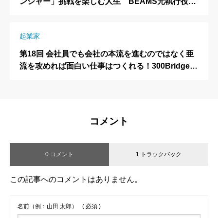
ンジャー」挑戦を楽しむ人生 BEAMS元執行役員/
株式会社パインバレー代表取締役 矢嶋正明さん
起業家
第18回 会社員でも会社の本流を進むのではなく亜
流を攻めれば面白い仕事はつくれる！300Bridge代
表取締役 藤原義昭(ふじはら よしあき)さん
コメント
0 コメント
1 トラックバック
この記事へのコメントはありません。
名前（例：山田 太郎）
( 必須 )