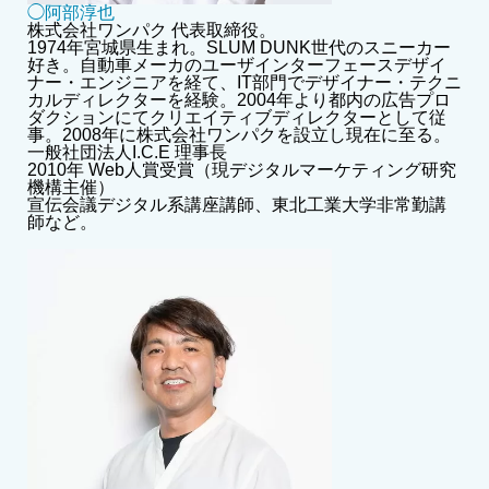
◯阿部淳也
株式会社ワンパク 代表取締役。
1974年宮城県生まれ。SLUM DUNK世代のスニーカー
好き。自動車メーカのユーザインターフェースデザイ
ナー・エンジニアを経て、IT部門でデザイナー・テクニ
カルディレクターを経験。2004年より都内の広告プロ
ダクションにてクリエイティブディレクターとして従
事。2008年に株式会社ワンパクを設立し現在に至る。
一般社団法人I.C.E 理事長
2010年 Web人賞受賞（現デジタルマーケティング研究
機構主催）
宣伝会議デジタル系講座講師、東北工業大学非常勤講
師など。