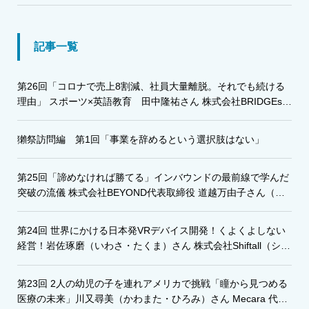
記事一覧
第26回「コロナで売上8割減、社員大量離脱。それでも続ける
理由」 スポーツ×英語教育 田中隆祐さん 株式会社BRIDGEs・
株式会社グローバルアスリート代表
獺祭訪問編 第1回「事業を辞めるという選択肢はない」
第25回「諦めなければ勝てる」インバウンドの最前線で学んだ
突破の流儀 株式会社BEYOND代表取締役 道越万由子さん（み
ちごえ・まゆこ）
第24回 世界にかける日本発VRデバイス開発！くよくよしない
経営！岩佐琢磨（いわさ・たくま）さん 株式会社Shiftall（シフ
トール）代表取締役
第23回 2人の幼児の子を連れアメリカで挑戦「瞳から見つめる
医療の未来」川又尋美（かわまた・ひろみ）さん Mecara 代表