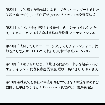
取締役CEO
第22回 「ガヤ魂」が原体験にある、ブラックサンダーを通じた
笑顔と幸せづくり。河合 辰信(かわい たつのぶ)有楽製菓株式会
社代表取締役社長
第21回 人生成り行きで楽しむ柔軟性 内山妙子（うちやま た
えこ）さん カンロ株式会社常務執行役員 マーケティング本部
長
第20回「成功したらヒーロー、失敗してもチャレンジャー」挑
戦を楽しむ人生 BEAMS元執行役員/株式会社パインバレー代
表取締役 矢嶋正明さん
第19回「仕送りゼロなど、予期せぬ偶然の出来事を起業へ活か
す」アイランド 代表取締役 粟飯原 理咲（あいはら りさ）さん
第18回 会社員でも会社の本流を進むのではなく亜流を攻めれば
面白い仕事はつくれる！300Bridge代表取締役 藤原義昭(ふじ
はら よしあき)さん