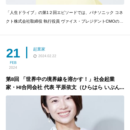
「人生ドライブ」の第1２回エピソードでは、パナソニック コネ
クト株式会社取締役 執行役員 ヴァイス・プレジデントCMOの山
口 有希子さんが出演！山口 有希子さんは、留学経験はない中、
外資企業や大手企業の役員として大活躍。キャリアを通じていく
つかの重要なターニングポイントと困難を乗り
21
起業家
2024.02.22
FEB
2024
第8回 「世界中の境界線を溶かす！」社会起業
家・HI合同会社 代表 平原依文（ひらはら いぶん...