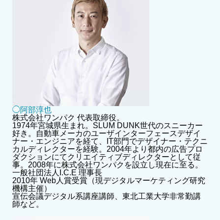
◯阿部淳也
株式会社ワンパク 代表取締役。
1974年宮城県生まれ。SLUM DUNK世代のスニーカー
好き。自動車メーカのユーザインターフェースデザイ
ナー・エンジニアを経て、IT部門でデザイナー・テクニ
カルディレクターを経験。2004年より都内の広告プロ
ダクションにてクリエイティブディレクターとして従
事。2008年に株式会社ワンパクを設立し現在に至る。
一般社団法人I.C.E 理事長
2010年 Web人賞受賞（現デジタルマーケティング研究
機構主催）
宣伝会議デジタル系講座講師、東北工業大学非常勤講
師など。