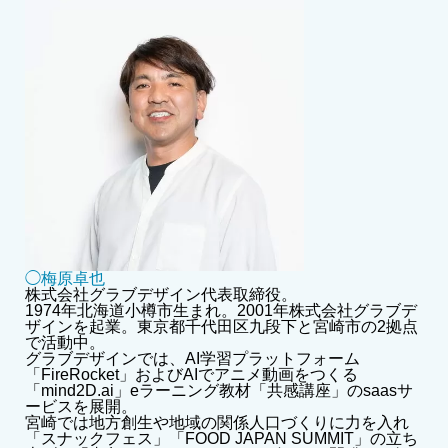
◯梅原卓也
株式会社グラブデザイン代表取締役。
1974年北海道小樽市生まれ。2001年株式会社グラブデ
ザインを起業。東京都千代田区九段下と宮崎市の2拠点
で活動中。
グラブデザインでは、AI学習プラットフォーム
「FireRocket」およびAIでアニメ動画をつくる
「mind2D.ai」eラーニング教材「共感講座」のsaasサ
ービスを展開。
宮崎では地方創生や地域の関係人口づくりに力を入れ
「スナックフェス」「FOOD JAPAN SUMMIT」の立ち