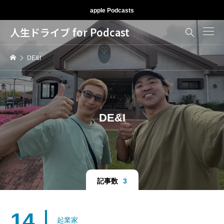
apple Podcasts
人生ドライブ for Podcast

DE&I
DE&I
記事数
3
14
起業家