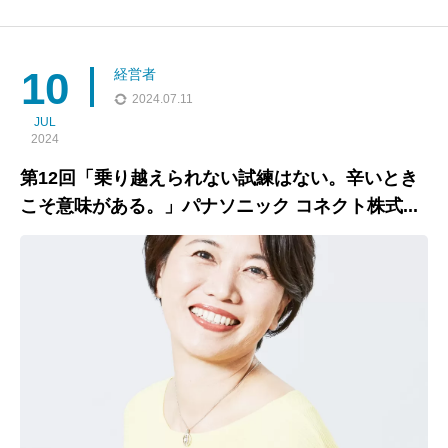
さ）さんをゲストにお迎えしました。「おとりよせネット」「フ
ーディストノート」「朝時間.jp」など、数々の人気メディアを立
ち上げ、フォロワー690万人超を誇る“食と暮らし”の発信力で
10
経営者
2024.07.11
JUL
2024
第12回「乗り越えられない試練はない。辛いとき
こそ意味がある。」パナソニック コネクト株式...