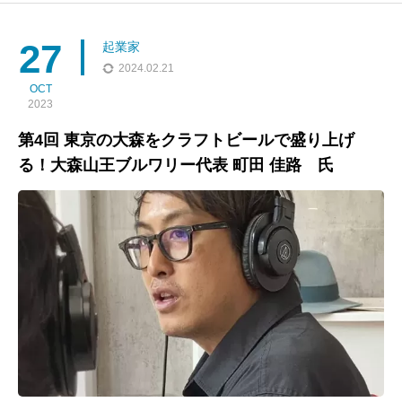
や高校生の時は「コミュニケーション障害があったかも」という
上林さん。原因は中高生のコミュニティは小さく閉鎖的な場所で
27
起業家
つ
2024.02.21
OCT
2023
第4回 東京の大森をクラフトビールで盛り上げ
る！大森山王ブルワリー代表 町田 佳路 氏