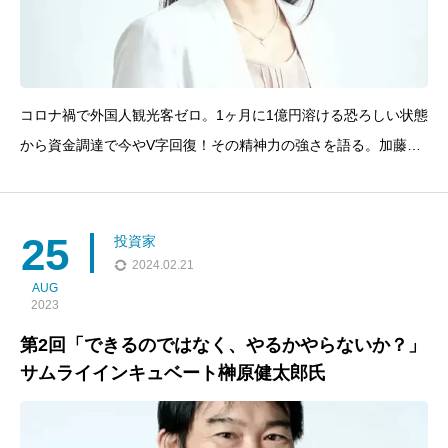
コロナ禍で外国人観光客ゼロ。1ヶ月に1億円溶ける恐ろしい状態
から資金調達で今やV字回復！その精神力の強さを語る。加藤史
子（かとう ふみこ）慶應SFC卒業後、リクルートにてインター
ネットでの新規事業立ち上げに携わった後、観光産業と地域活性
のR&amp;D部門じゃらんリサーチセンターに異動。
25
投資家
2024.02.21
AUG
2023
第2回「できるのではなく、やるかやらないか？」
サムライインキュベート榊原健太郎氏