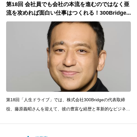
第18回 会社員でも会社の本流を進むのではなく亜
流を攻めれば面白い仕事はつくれる！300Bridge...
第18回「人生ドライブ」では、株式会社300Bridgeの代表取締
役、藤原義昭さんを迎えて、彼の豊富な経歴と革新的なビジネス
戦略に焦点を当てます。藤原さんはコメ兵ではECやIT部門のト
ップを歴任し、ユナイテッドアローズでCMOなど重要な役割を
果たし、企業のデジタル変革をリードしました。現在は