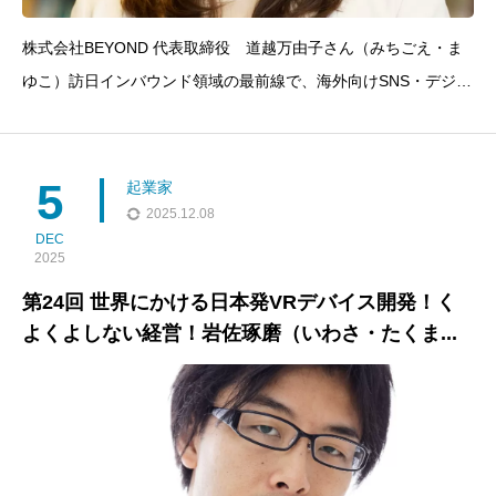
株式会社BEYOND 代表取締役 道越万由子さん（みちごえ・ま
ゆこ）訪日インバウンド領域の最前線で、海外向けSNS・デジタ
ルマーケティング、在日外国人クリエイターのコミュニティ運営
などを手がける実践者。日本の地域でしかできない特別な体験を
届ける予約プラットフォーム「Origami Concierge
5
起業家
2025.12.08
DEC
2025
第24回 世界にかける日本発VRデバイス開発！く
よくよしない経営！岩佐琢磨（いわさ・たくま...