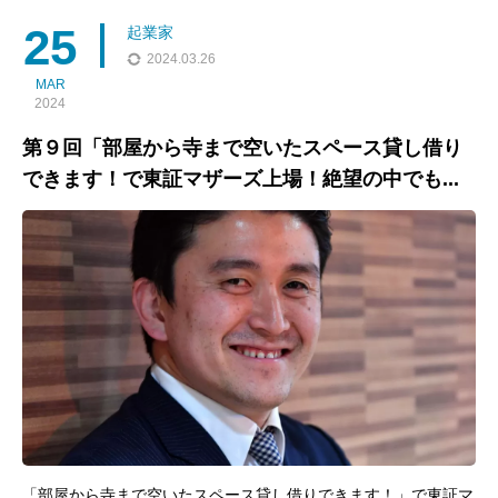
deplume」を創刊し、TikT
25
起業家
2024.03.26
MAR
2024
第９回「部屋から寺まで空いたスペース貸し借り
できます！で東証マザーズ上場！絶望の中でも...
「部屋から寺まで空いたスペース貸し借りできます！」で東証マ