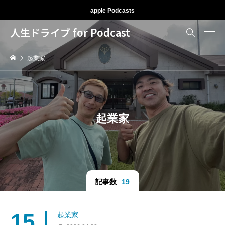
apple Podcasts
人生ドライブ for Podcast

起業家
起業家
記事数
19
15
起業家