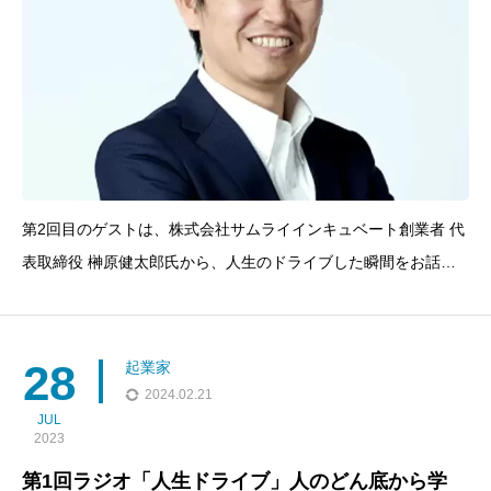
第2回目のゲストは、株式会社サムライインキュベート創業者 代
表取締役 榊原健太郎氏から、人生のドライブした瞬間をお話し
て頂いています。TOEIC300点代で、イスラエルに飛び込みビジ
ネスを進めたエピソードや「できるのではなく、やるかやらない
か？」を考える。榊原健太郎（さかきばらけんたろう）
28
起業家
2024.02.21
JUL
2023
第1回ラジオ「人生ドライブ」人のどん底から学