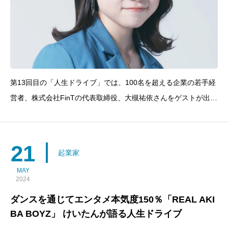
第13回目の「人生ドライブ」では、100名を超える企業の若手経
営者、株式会社FinTの代表取締役、大槻祐依さんをゲストが出
演！早稲田大学在学中に起業し、現在では大手企業300社以上の
SNSマーケティング支援を手掛ける大槻さんの挑戦と失敗から学
んだ貴重な経験を通じて、起業家としての成功への道を探り
21
起業家
MAY
2024
ダンスを通じてエンタメ本気度150％「REAL AKI
BA BOYZ」 けいたんが語る人生ドライブ