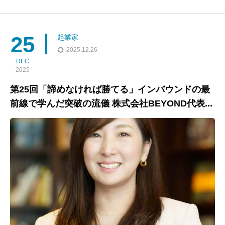
リアをスタートし、ベンチャー広告会社を経て、29歳でスポーツ
ビジネスの世界へ。アスリートのマネジメントやワールドカップ
関連のプロモーションに携わる中で、英語の重要性を痛感し、「
25
起業家
2025.12.26
DEC
2025
第25回「諦めなければ勝てる」インバウンドの最
前線で学んだ突破の流儀 株式会社BEYOND代表...