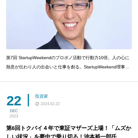
第7回 StartupWeekendのプロボノ活動で行動力10倍。人の心に
熱意が伝わり人の出会いと仕事を創る。StartupWeekend理事
中本卓利氏
22
投資家
2024.02.22
DEC
2023
第6回トクバイ４年で東証マザーズ上場！「ムズか
しい状況」を夢中で乗り切る！沖本裕一郎氏