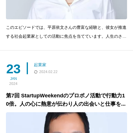
このエピソードでは、平原依文さんの豊富な経験と、彼女が推進
する社会起業家としての活動に焦点を当てています。人生のさま
ざまな段階での学びや挑戦、そして社会に対する貢献の姿勢が語
られており、リスナーにとっても多くの刺激と学びがある内容と
なっています。今回のゲスト：平原依文（ひらはら・いぶん）
23
起業家
2024.02.22
JAN
2024
第7回 StartupWeekendのプロボノ活動で行動力1
0倍。人の心に熱意が伝わり人の出会いと仕事を...