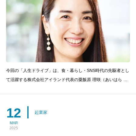
今回の「人生ドライブ」は、食・暮らし・SNS時代の先駆者とし
て活躍する株式会社アイランド代表の粟飯原 理咲（あいはら り
さ）さんをゲストにお迎えしました。「おとりよせネット」「フ
ーディストノート」「朝時間.jp」など、数々の人気メディアを立
ち上げ、フォロワー690万人超を誇る“食と暮らし”の発信力で
12
起業家
MAR
2025