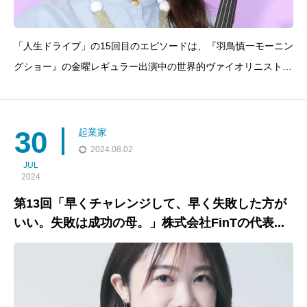
「人生ドライブ」の15回目のエピソードは、『羽鳥慎一モーニン
グショー』の金曜レギュラー出演中の世界的ヴァイオリニスト廣
津留すみれさん。大分市出身の廣津留すみれさんをゲストに迎
え、彼女の音楽キャリアと人生のターニングポイントを振り返り
ます。番組では、廣津留さんの幼少期からの音楽経験、ハ
30
起業家
2024.08.02
JUL
2024
第13回「早くチャレンジして、早く失敗した方が
いい。失敗は成功の母。」株式会社FinTの代表...