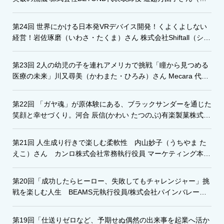
ちごえ・まゆこ）
第24回 世界にかける日本発VRデバイス開発！くよくよしない
経営！岩佐琢磨（いわさ・たくま）さん 株式会社Shiftall（シフ
トール）代表取締役
第23回 2人の幼児の子を連れアメリカで挑戦「瞳から見つめる
医療の未来」川又尋美（かわまた・ひろみ）さん Mecara 代表
取締役CEO
第22回 「ガヤ魂」が原体験にある、ブラックサンダーを通じた
笑顔と幸せづくり。河合 辰信(かわい たつのぶ)有楽製菓株式会
社代表取締役社長
第21回 人生成り行きで楽しむ柔軟性 内山妙子（うちやま た
えこ）さん カンロ株式会社常務執行役員 マーケティング本部
長
第20回「成功したらヒーロー、失敗してもチャレンジャー」挑
戦を楽しむ人生 BEAMS元執行役員/株式会社パインバレー代
表取締役 矢嶋正明さん
第19回「仕送りゼロなど、予期せぬ偶然の出来事を起業へ活か