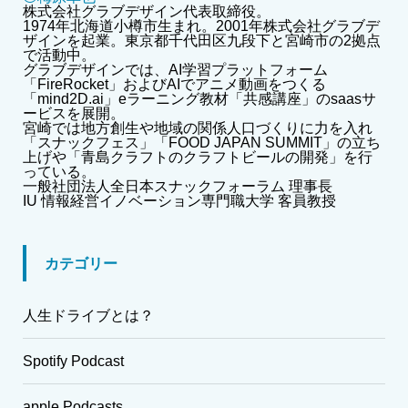
株式会社グラブデザイン代表取締役。
1974年北海道小樽市生まれ。2001年株式会社グラブデ
ザインを起業。東京都千代田区九段下と宮崎市の2拠点
で活動中。
グラブデザインでは、AI学習プラットフォーム
「FireRocket」およびAIでアニメ動画をつくる
「mind2D.ai」eラーニング教材「共感講座」のsaasサ
ービスを展開。
宮崎では地方創生や地域の関係人口づくりに力を入れ
「スナックフェス」「FOOD JAPAN SUMMIT」の立ち
上げや「青島クラフトのクラフトビールの開発」を行
っている。
一般社団法人全日本スナックフォーラム 理事長
IU 情報経営イノベーション専門職大学 客員教授
カテゴリー
人生ドライブとは？
Spotify Podcast
apple Podcasts