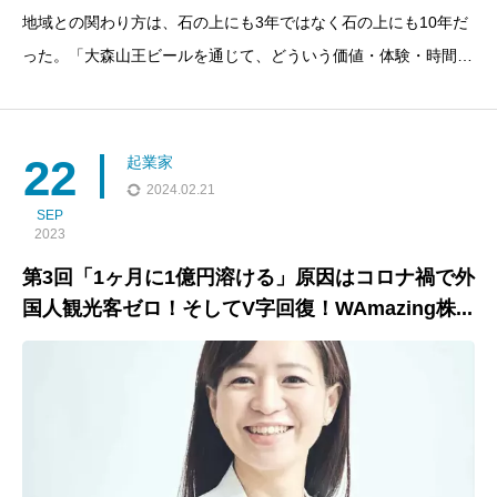
地域との関わり方は、石の上にも3年ではなく石の上にも10年だ
った。「大森山王ビールを通じて、どういう価値・体験・時間を
大森の人たちに提供していくか」町田さんが語る。町田 佳路
（まちだ けいじ）大森山王ブルワリー代表 大学卒業後、様々な
広告やメディアのWEB事業に従事し、2011年ウル
22
起業家
2024.02.21
SEP
2023
第3回「1ヶ月に1億円溶ける」原因はコロナ禍で外
国人観光客ゼロ！そしてV字回復！WAmazing株...