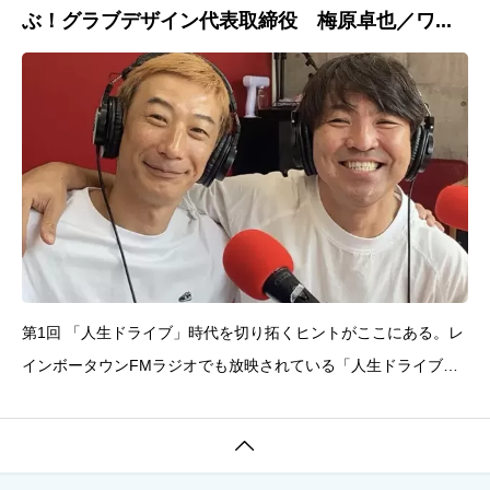
ぶ！グラブデザイン代表取締役 梅原卓也／ワ...
第1回 「人生ドライブ」時代を切り拓くヒントがここにある。レ
インボータウンFMラジオでも放映されている「人生ドライブ」
「ドライブ」は「前進」や「駆る」という意味をもつ。グラブデ
ザイン社長の梅原とワンパク社長の阿部の落ち着いた絡みで、人

生が前に進んでいる様子を生々しく、まるで自然の中を車で