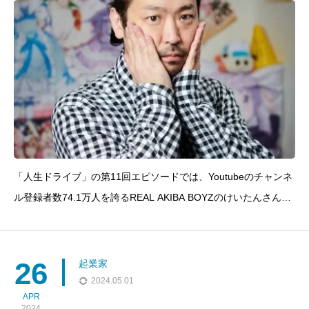
「人生ドライブ」の第11回エピソードでは、Youtubeのチャンネ
ル登録者数74.1万人を誇るREAL AKIBA BOYZのけいたんさんが
出演。ダンス界で革命を起こすダンサー兼起業家、のけいたん
（榊原啓太かしわばらけいた）さんを迎えています。2024年10
月4日(金) “日本武道
26
起業家
2024.05.01
APR
2024