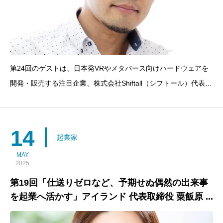
第24回のゲストは、日本発VRやメタバース向けハードウェアを
開発・販売する注目企業、株式会社Shiftall（シフトール）代表取
締役 岩佐琢磨（いわさ・たくま）さん。パナソニックからキャ
リアをスタートし、Cerevo創業を経て、現在は世界中のVRユー
ザーに愛される製品を送り出すリーダーに
14
起業家
MAY
2025
第19回「仕送りゼロなど、予期せぬ偶然の出来事
を起業へ活かす」アイランド 代表取締役 粟飯原 ...