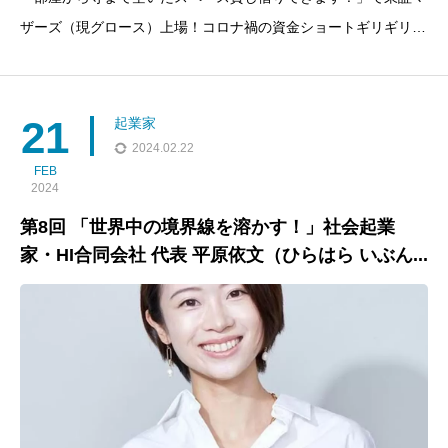
ザーズ（現グロース）上場！コロナ禍の資金ショートギリギリの
絶望の中でも良いところを徹底的に探しV字回復！このエピソー
ドでは、重松大輔さんの起業に対する情熱と東証マザーズ（現東
証グロース）への上場に対する準備、２０人の社員を抱え資金調
21
起業家
達
2024.02.22
FEB
2024
第8回 「世界中の境界線を溶かす！」社会起業
家・HI合同会社 代表 平原依文（ひらはら いぶん...