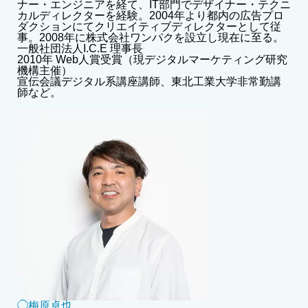
ナー・エンジニアを経て、IT部門でデザイナー・テクニ
カルディレクターを経験。2004年より都内の広告プロ
ダクションにてクリエイティブディレクターとして従
事。2008年に株式会社ワンパクを設立し現在に至る。
一般社団法人I.C.E 理事長
2010年 Web人賞受賞（現デジタルマーケティング研究
機構主催）
宣伝会議デジタル系講座講師、東北工業大学非常勤講
師など。
◯梅原卓也