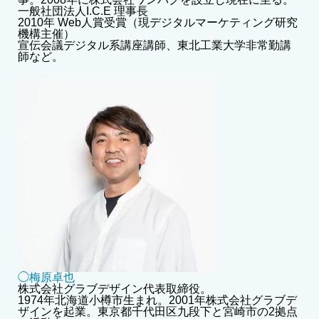
一般社団法人I.C.E 理事長
2010年 Web人賞受賞（現デジタルマーケティング研究
機構主催）
宣伝会議デジタル系講座講師、東北工業大学非常勤講
師など。
◯梅原卓也
株式会社グラブデザイン代表取締役。
1974年北海道小樽市生まれ。2001年株式会社グラブデ
ザインを起業。東京都千代田区九段下と宮崎市の2拠点