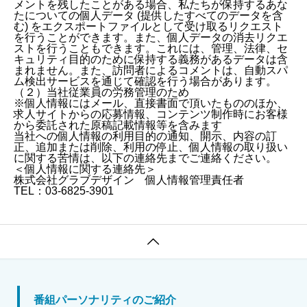
メントを残したことがある場合、私たちが保持するあな
たについての個人データ (提供したすべてのデータを含
む) をエクスポートファイルとして受け取るリクエスト
を行うことができます。また、個人データの消去リクエ
ストを行うこともできます。これには、管理、法律、セ
キュリティ目的のために保持する義務があるデータは含
まれません。また、訪問者によるコメントは、自動スパ
ム検出サービスを通じて確認を行う場合があります。
（２）当社従業員の労務管理のため
※個人情報にはメール、直接書面で頂いたもののほか、
求人サイトからの応募情報、コンテンツ制作時にお客様
から委託された原稿記載情報等を含みます
当社への個人情報の利用目的の通知、開示、内容の訂
正、追加または削除、利用の停止、個人情報の取り扱い
に関する苦情は、以下の連絡先までご連絡ください。
＜個人情報に関する連絡先＞
株式会社グラブデザイン 個人情報管理責任者
TEL：03-6825-3901

番組パーソナリティのご紹介