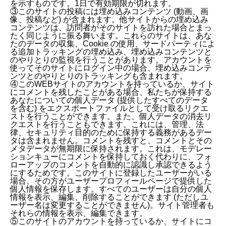
を示すものです。1日で有効期限が切れます。
③このサイトの投稿には埋め込みコンテンツ (動画、画
像、投稿など) が含まれます。他サイトからの埋め込み
コンテンツは、訪問者がそのサイトを訪れた場合とまっ
たく同じように振る舞います。これらのサイトは、あな
たのデータの収集、Cookie の使用、サードパーティによ
る追加トラッキングの埋め込み、埋め込みコンテンツと
のやりとりの監視を行うことがあります。アカウントを
使ってそのサイトにログイン中の場合、埋め込みコンテ
ンツとのやりとりのトラッキングも含まれます。
④このWEBサイトのアカウントを持っているか、サイト
にコメントを残したことがある場合、私たちが保持する
あなたについての個人データ (提供したすべてのデータ
を含む) をエクスポートファイルとして受け取るリクエ
ストを行うことができます。また、個人データの消去リ
クエストを行うこともできます。これには、管理、法
律、セキュリティ目的のために保持する義務があるデー
タは含まれません。コメントを残すと、コメントとその
メタデータが無期限に保持されます。これは、モデレー
ションキューにコメントを保持しておく代わりに、フォ
ローアップのコメントを自動的に認識し承認できるよう
にするためです。このサイトに登録したユーザーがいる
場合、その方がユーザープロフィールページで提供した
個人情報を保存します。すべてのユーザーは自分の個人
情報を表示、編集、削除することができます (ただしユ
ーザー名は変更することができません)。サイト管理者も
それらの情報を表示、編集できます。
⑤このサイトのアカウントを持っているか、サイトにコ