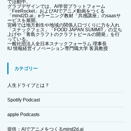
で活動中。
グラブデザインでは、AI学習プラットフォーム
「FireRocket」およびAIでアニメ動画をつくる
「mind2D.ai」eラーニング教材「共感講座」のsaasサ
ービスを展開。
宮崎では地方創生や地域の関係人口づくりに力を入れ
「スナックフェス」「FOOD JAPAN SUMMIT」の立ち
上げや「青島クラフトのクラフトビールの開発」を行
っている。
一般社団法人全日本スナックフォーラム 理事長
IU 情報経営イノベーション専門職大学 客員教授
カテゴリー
人生ドライブとは？
Spotify Podcast
apple Podcasts
提供：AIでアニメをつくるmind2d.ai