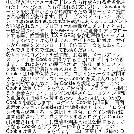
①ご記入頂いたメールアドレスから作成される匿名化さ
れた (「ハッシュ」とも呼ばれる) 文字列は、Gravatar サ
ービスを使用中かどうか確認するため同サービスに提供
される場合があります。同サービスのプライバシーポリ
シーhttps://automattic.com/privacy/ にあります。コメント
が承認されると、プロフィール画像がコメントとともに
一般公開されます。またWEBサイトに画像をアップロー
ドする際、位置情報 (EXIF GPS) を含む画像をアップロ
ードするべきではありません。サイトの訪問者は、サイ
トから画像をダウンロードして位置データを抽出するこ
とができますので注意して投稿ください。
②サイトにコメントを残す際、お名前、メールアドレ
ス、サイトを Cookie に保存することにオプトインでき
ます。これはあなたの便宜のためであり、他のコメント
を残す際に詳細情報を再入力する手間を省きます。この
Cookie は1年間保持されます。ログインページを訪問す
ると、お使いのブラウザーが Cookie を受け入れられる
かを判断するために一時 Cookie を設定します。この
Cookie は個人データを含んでおらず、ブラウザーを閉じ
ると廃棄されます。ログインの際さらに、ログイン情報
と画面表示情報を保持するため、私たちはいくつかの
Cookie を設定します。ログイン Cookie は2日間、画面
表示オプション Cookie は1年間保持されます。「ログイ
ン状態を保存する」を選択した場合、ログイン情報は2
週間維持されます。ログアウトするとログイン Cookie
は消去されます。もし投稿を編集または公開すると、さ
らなる Cookie がブラウザーに保存されます。この
Cookie は個人データを含まず、単に変更した投稿の ID