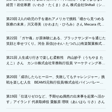
経営！岩佐琢磨（いわさ・たくま）さん 株式会社Shiftall（シフ
トール）代表取締役
第23回 2人の幼児の子を連れアメリカで挑戦「瞳から見つめる
医療の未来」川又尋美（かわまた・ひろみ）さん Mecara 代表
取締役CEO
第22回 「ガヤ魂」が原体験にある、ブラックサンダーを通じた
笑顔と幸せづくり。河合 辰信(かわい たつのぶ)有楽製菓株式会
社代表取締役社長
第21回 人生成り行きで楽しむ柔軟性 内山妙子（うちやま た
えこ）さん カンロ株式会社常務執行役員 マーケティング本部
長
第20回「成功したらヒーロー、失敗してもチャレンジャー」挑
戦を楽しむ人生 BEAMS元執行役員/株式会社パインバレー代
表取締役 矢嶋正明さん
第19回「仕送りゼロなど、予期せぬ偶然の出来事を起業へ活か
す」アイランド 代表取締役 粟飯原 理咲（あいはら りさ）さん