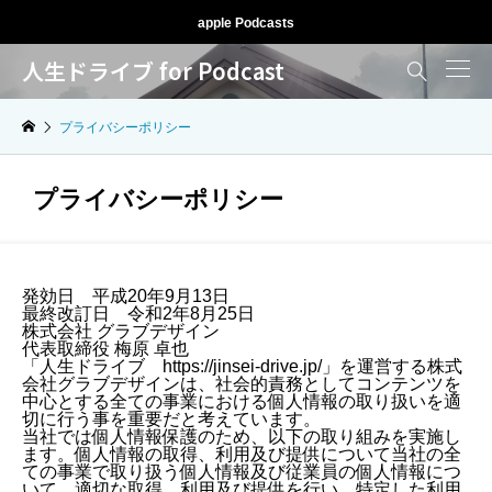
apple Podcasts
人生ドライブ for Podcast

プライバシーポリシー
プライバシーポリシー
発効日 平成20年9月13日
最終改訂日 令和2年8月25日
株式会社 グラブデザイン
代表取締役 梅原 卓也
「人生ドライブ https://jinsei-drive.jp/」を運営する株式
会社グラブデザインは、社会的責務としてコンテンツを
中心とする全ての事業における個人情報の取り扱いを適
切に行う事を重要だと考えています。
当社では個人情報保護のため、以下の取り組みを実施し
ます。個人情報の取得、利用及び提供について当社の全
ての事業で取り扱う個人情報及び従業員の個人情報につ
いて、適切な取得、利用及び提供を行い、特定した利用