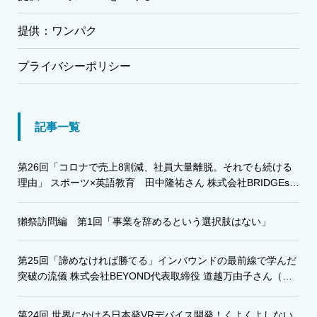
提供：ワンパク
プライバシーポリシー
記事一覧
第26回「コロナで売上8割減、社員大量離脱。それでも続ける
理由」 スポーツ×英語教育 田中隆祐さん 株式会社BRIDGEs・
株式会社グローバルアスリート代表
獺祭訪問編 第1回「事業を辞めるという選択肢はない」
第25回「諦めなければ勝てる」インバウンドの最前線で学んだ
突破の流儀 株式会社BEYOND代表取締役 道越万由子さん（み
ちごえ・まゆこ）
第24回 世界にかける日本発VRデバイス開発！くよくよしない