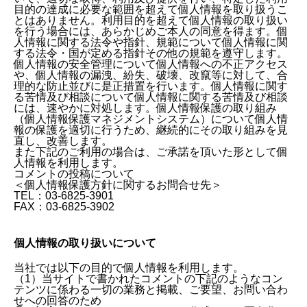
目的の達成に必要な範囲を超えて個人情報を取り扱うこ
とはありません。利用目的を超えて個人情報の取り扱い
を行う場合には、あらかじめご本人の同意を得ます。個
人情報に関する法令や指針、規範について個人情報に関
する法令・国が定める指針その他の規範を遵守します。
個人情報の安全管理について個人情報への不正アクセス
や、個人情報の漏洩、紛失、破壊、改竄等に対して、合
理的な防止並びに是正措置を行います。個人情報に関す
る苦情及び相談について個人情報に関する苦情及び相談
には、速やかに対処します。個人情報保護の取り組み
（個人情報保護マネジメントシステム）について個人情
報の保護を適切に行うため、継続的にその取り組みを見
直し、改善します。
また下記のご利用の場合は、ご承諾を頂いた形として個
人情報を利用します。
コメントの投稿について
＜個人情報保護方針に関するお問合せ先＞
TEL：03-6825-3901
FAX：03-6825-3902
個人情報の取り扱いについて
当社では以下の目的で個人情報を利用します。
（1）当サイトで書かれたコメントの下記のようなコン
テンツに係わる一切の業務と掲載、ご要望、お問い合わ
せへの回答のため