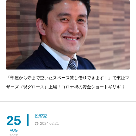
「部屋から寺まで空いたスペース貸し借りできます！」で東証マ
ザーズ（現グロース）上場！コロナ禍の資金ショートギリギリの
絶望の中でも良いところを徹底的に探しV字回復！このエピソー
ドでは、重松大輔さんの起業に対する情熱と東証マザーズ（現東
証グロース）への上場に対する準備、２０人の社員を抱え資金調
25
投資家
達
2024.02.21
AUG
2023