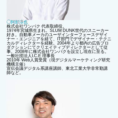
◯阿部淳也
株式会社ワンパク 代表取締役。
1974年宮城県生まれ。SLUM DUNK世代のスニーカー
好き。自動車メーカのユーザインターフェースデザイ
ナー・エンジニアを経て、IT部門でデザイナー・テクニ
カルディレクターを経験。2004年より都内の広告プロ
ダクションにてクリエイティブディレクターとして従
事。2008年に株式会社ワンパクを設立し現在に至る。
一般社団法人I.C.E 理事長
2010年 Web人賞受賞（現デジタルマーケティング研究
機構主催）
宣伝会議デジタル系講座講師、東北工業大学非常勤講
師など。