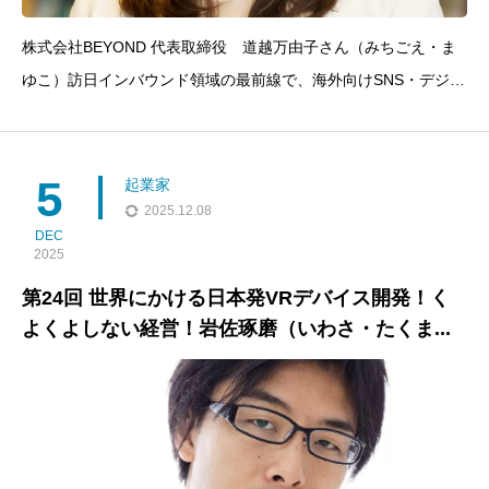
株式会社BEYOND 代表取締役 道越万由子さん（みちごえ・ま
ゆこ）訪日インバウンド領域の最前線で、海外向けSNS・デジタ
ルマーケティング、在日外国人クリエイターのコミュニティ運営
などを手がける実践者。日本の地域でしかできない特別な体験を
届ける予約プラットフォーム「Origami Concierge
5
起業家
2025.12.08
DEC
2025
第24回 世界にかける日本発VRデバイス開発！く
よくよしない経営！岩佐琢磨（いわさ・たくま...