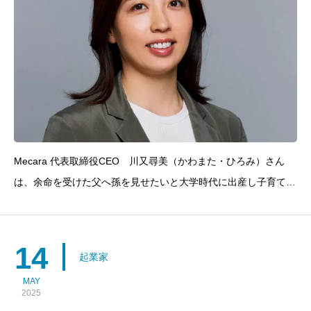
Mecara 代表取締役CEO 川又尋美（かわまた・ひろみ）さん
は、余命を受けた父へ孫を見せたいと大学時代に出産し子育てを
しながら、2人の幼い子どもを連れてアメリカへ。UCLA留学か
らシリコンバレーでの起業、そして現在、医療機器メーカーとし
て、AI×医療分野で世界に挑む。女性による広告
14
起業家
MAY
2025