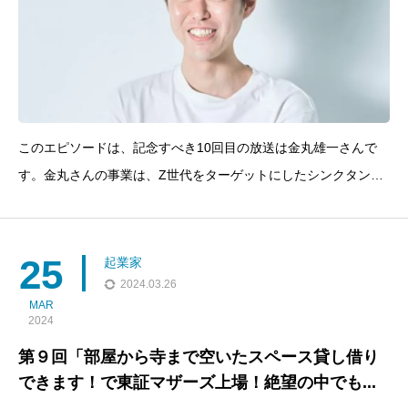
このエピソードは、記念すべき10回目の放送は金丸雄一さんで
す。金丸さんの事業は、Z世代をターゲットにしたシンクタンク
や、SNS（TikTokやInstagram、X）を利用したタレント育成プロ
グラムなど多岐にわたります。Z世代向けのWEBマガジン「Nom
deplume」を創刊し、TikT
25
起業家
2024.03.26
MAR
2024
第９回「部屋から寺まで空いたスペース貸し借り
できます！で東証マザーズ上場！絶望の中でも...