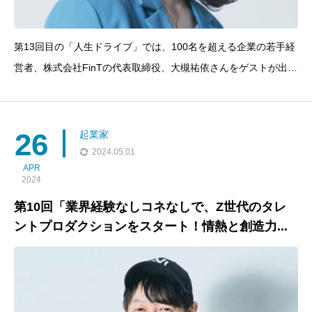
第13回目の「人生ドライブ」では、100名を超える企業の若手経
営者、株式会社FinTの代表取締役、大槻祐依さんをゲストが出
演！早稲田大学在学中に起業し、現在では大手企業300社以上の
SNSマーケティング支援を手掛ける大槻さんの挑戦と失敗から学
んだ貴重な経験を通じて、起業家としての成功への道を探り
26
起業家
2024.05.01
APR
2024
第10回「業界経験なしコネなしで、Z世代のタレ
ントプロダクションをスタート！情熱と創造力...