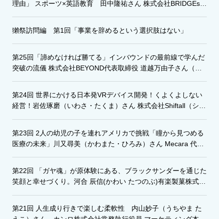
理由」 スポーツ×英語教育 田中隆祐さん 株式会社BRIDGEs・
株式会社グローバルアスリート代表
獺祭訪問編 第1回「事業を辞めるという選択肢はない」
第25回「諦めなければ勝てる」インバウンドの最前線で学んだ
突破の流儀 株式会社BEYOND代表取締役 道越万由子さん（み
ちごえ・まゆこ）
第24回 世界にかける日本発VRデバイス開発！くよくよしない
経営！岩佐琢磨（いわさ・たくま）さん 株式会社Shiftall（シフ
トール）代表取締役
第23回 2人の幼児の子を連れアメリカで挑戦「瞳から見つめる
医療の未来」川又尋美（かわまた・ひろみ）さん Mecara 代表
取締役CEO
第22回 「ガヤ魂」が原体験にある、ブラックサンダーを通じた
笑顔と幸せづくり。河合 辰信(かわい たつのぶ)有楽製菓株式会
社代表取締役社長
第21回 人生成り行きで楽しむ柔軟性 内山妙子（うちやま た