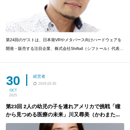
第24回のゲストは、日本発VRやメタバース向けハードウェアを
開発・販売する注目企業、株式会社Shiftall（シフトール）代表取
締役 岩佐琢磨（いわさ・たくま）さん。パナソニックからキャ
リアをスタートし、Cerevo創業を経て、現在は世界中のVRユー
ザーに愛される製品を送り出すリーダーに
30
経営者
2026.03.30
OCT
2025
第23回 2人の幼児の子を連れアメリカで挑戦「瞳
から見つめる医療の未来」川又尋美（かわまた...