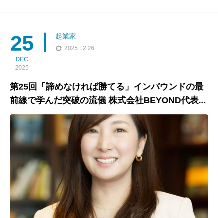
リアをスタートし、ベンチャー広告会社を経て、29歳でスポーツ
ビジネスの世界へ。アスリートのマネジメントやワールドカップ
関連のプロモーションに携わる中で、英語の重要性を痛感し、「
25
起業家
2025.12.26
DEC
2025
第25回「諦めなければ勝てる」インバウンドの最
前線で学んだ突破の流儀 株式会社BEYOND代表...