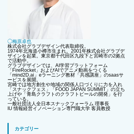
◯梅原卓也
株式会社グラブデザイン代表取締役。
1974年北海道小樽市生まれ。2001年株式会社グラブデ
ザインを起業。東京都千代田区九段下と宮崎市の2拠点
で活動中。
グラブデザインでは、AI学習プラットフォーム
「FireRocket」およびAIでアニメ動画をつくる
「mind2D.ai」eラーニング教材「共感講座」のsaasサ
ービスを展開。
宮崎では地方創生や地域の関係人口づくりに力を入れ
「スナックフェス」「FOOD JAPAN SUMMIT」の立ち
上げや「青島クラフトのクラフトビールの開発」を行
っている。
一般社団法人全日本スナックフォーラム 理事長
IU 情報経営イノベーション専門職大学 客員教授
カテゴリー