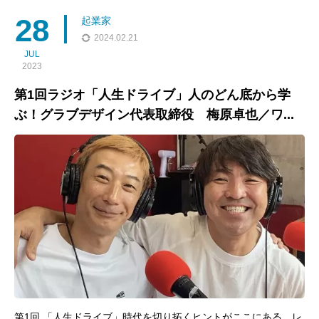
か？」を考える。榊原健太郎（さかきばらけんたろう）
28
起業家
2024.02.21
JUL
2023
第1回ラジオ「人生ドライブ」人のどん底から学
ぶ！グラブデザイン代表取締役 梅原卓也／ワ...
第1回 「人生ドライブ」時代を切り拓くヒントがここにある。レ