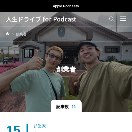
apple Podcasts
人生ドライブ for Podcast

創業者
創業者
記事数
11
15
起業家