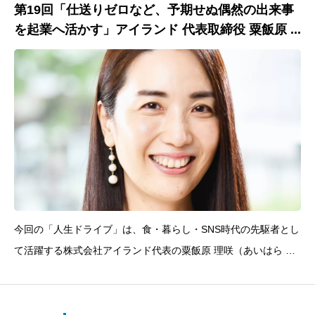
第19回「仕送りゼロなど、予期せぬ偶然の出来事
を起業へ活かす」アイランド 代表取締役 粟飯原 ...
今回の「人生ドライブ」は、食・暮らし・SNS時代の先駆者とし
て活躍する株式会社アイランド代表の粟飯原 理咲（あいはら り
さ）さんをゲストにお迎えしました。「おとりよせネット」「フ
ーディストノート」「朝時間.jp」など、数々の人気メディアを立
ち上げ、フォロワー690万人超を誇る“食と暮らし”の発信力で