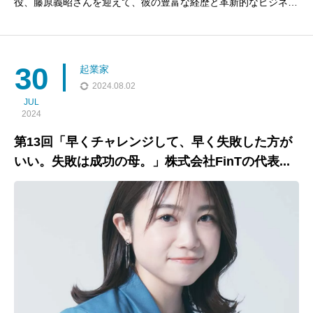
役、藤原義昭さんを迎えて、彼の豊富な経歴と革新的なビジネス
戦略に焦点を当てます。藤原さんはコメ兵ではECやIT部門のト
ップを歴任し、ユナイテッドアローズでCMOなど重要な役割を
果たし、企業のデジタル変革をリードしました。現在は
30
起業家
2024.08.02
JUL
2024
第13回「早くチャレンジして、早く失敗した方が
いい。失敗は成功の母。」株式会社FinTの代表...