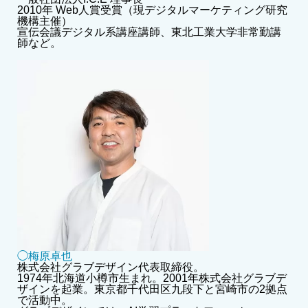
2010年 Web人賞受賞（現デジタルマーケティング研究
機構主催）
宣伝会議デジタル系講座講師、東北工業大学非常勤講
師など。
◯梅原卓也
株式会社グラブデザイン代表取締役。
1974年北海道小樽市生まれ。2001年株式会社グラブデ
ザインを起業。東京都千代田区九段下と宮崎市の2拠点
で活動中。