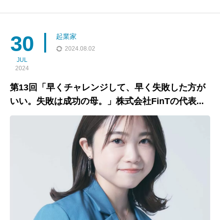
が実現!（エピソードは前編と後編に分けて配信しています！）
収録場所は、東京から宮崎へ移住した梅原が東京から阿部を呼ん
で、宮崎県宮崎市の日本一のスナック
30
起業家
2024.08.02
JUL
2024
第13回「早くチャレンジして、早く失敗した方が
いい。失敗は成功の母。」株式会社FinTの代表...