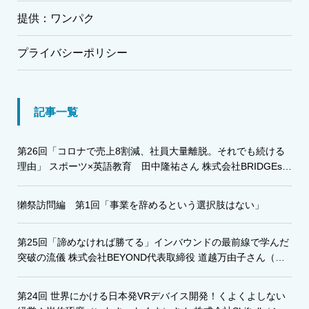
提供：ワンパク
プライバシーポリシー
記事一覧
第26回「コロナで売上8割減、社員大量離脱。それでも続ける
理由」 スポーツ×英語教育 田中隆祐さん 株式会社BRIDGEs・
株式会社グローバルアスリート代表
獺祭訪問編 第1回「事業を辞めるという選択肢はない」
第25回「諦めなければ勝てる」インバウンドの最前線で学んだ
突破の流儀 株式会社BEYOND代表取締役 道越万由子さん（み
ちごえ・まゆこ）
第24回 世界にかける日本発VRデバイス開発！くよくよしない