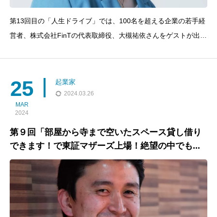
第13回目の「人生ドライブ」では、100名を超える企業の若手経
営者、株式会社FinTの代表取締役、大槻祐依さんをゲストが出
演！早稲田大学在学中に起業し、現在では大手企業300社以上の
SNSマーケティング支援を手掛ける大槻さんの挑戦と失敗から学
んだ貴重な経験を通じて、起業家としての成功への道を探り
25
起業家
2024.03.26
MAR
2024
第９回「部屋から寺まで空いたスペース貸し借り
できます！で東証マザーズ上場！絶望の中でも...