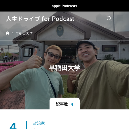
apple Podcasts
人生ドライブ for Podcast

早稲田大学
早稲田大学
記事数
4
4
政治家