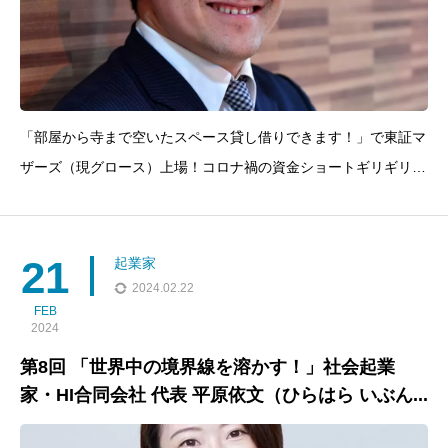
「部屋から寺まで空いたスペース貸し借りできます！」で東証マ
ザーズ（現グロース）上場！コロナ禍の資金ショートギリギリの
絶望の中でも良いところを徹底的に探しV字回復！このエピソー
ドでは、重松大輔さんの起業に対する情熱と東証マザーズ（現東
証グロース）への上場に対する準備、２０人の社員を抱え資金調
21
起業家
達
2024.02.22
FEB
2024
第8回 「世界中の境界線を溶かす！」社会起業
家・HI合同会社 代表 平原依文（ひらはら いぶん...