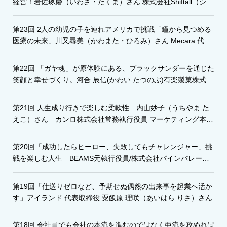
経営！岩佐琢磨（いわさ・たくま）さん 株式会社Shiftall（シフ
トール）代表取締役
第23回 2人の幼児の子を連れアメリカで挑戦「瞳から見つめる
医療の未来」川又尋美（かわまた・ひろみ）さん Mecara 代表
取締役CEO
第22回 「ガヤ魂」が原体験にある、ブラックサンダーを通じた
笑顔と幸せづくり。河合 辰信(かわい たつのぶ)有楽製菓株式会
社代表取締役社長
第21回 人生成り行きで楽しむ柔軟性 内山妙子（うちやま た
えこ）さん カンロ株式会社常務執行役員 マーケティング本部
長
第20回「成功したらヒーロー、失敗してもチャレンジャー」挑
戦を楽しむ人生 BEAMS元執行役員/株式会社パインバレー代
表取締役 矢嶋正明さん
第19回「仕送りゼロなど、予期せぬ偶然の出来事を起業へ活か
す」アイランド 代表取締役 粟飯原 理咲（あいはら りさ）さん
第18回 会社員でも会社の本流を進むのではなく亜流を攻めれば