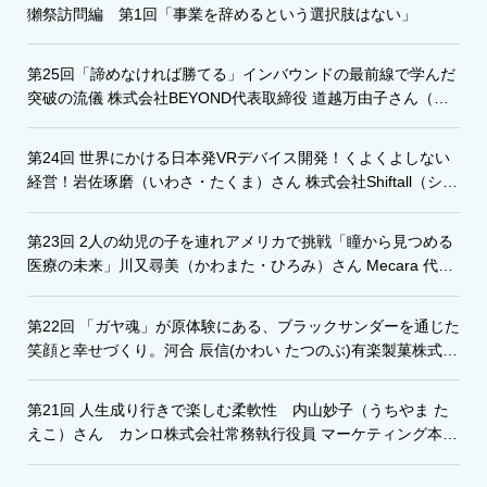
獺祭訪問編 第1回「事業を辞めるという選択肢はない」
第25回「諦めなければ勝てる」インバウンドの最前線で学んだ
突破の流儀 株式会社BEYOND代表取締役 道越万由子さん（み
ちごえ・まゆこ）
第24回 世界にかける日本発VRデバイス開発！くよくよしない
経営！岩佐琢磨（いわさ・たくま）さん 株式会社Shiftall（シフ
トール）代表取締役
第23回 2人の幼児の子を連れアメリカで挑戦「瞳から見つめる
医療の未来」川又尋美（かわまた・ひろみ）さん Mecara 代表
取締役CEO
第22回 「ガヤ魂」が原体験にある、ブラックサンダーを通じた
笑顔と幸せづくり。河合 辰信(かわい たつのぶ)有楽製菓株式会
社代表取締役社長
第21回 人生成り行きで楽しむ柔軟性 内山妙子（うちやま た
えこ）さん カンロ株式会社常務執行役員 マーケティング本部
長