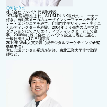
◯阿部淳也
株式会社ワンパク 代表取締役。
1974年宮城県生まれ。SLUM DUNK世代のスニーカー
好き。自動車メーカのユーザインターフェースデザイ
ナー・エンジニアを経て、IT部門でデザイナー・テクニ
カルディレクターを経験。2004年より都内の広告プロ
ダクションにてクリエイティブディレクターとして従
事。2008年に株式会社ワンパクを設立し現在に至る。
一般社団法人I.C.E 理事長
2010年 Web人賞受賞（現デジタルマーケティング研究
機構主催）
宣伝会議デジタル系講座講師、東北工業大学非常勤講
師など。