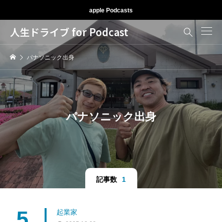
apple Podcasts
人生ドライブ for Podcast

パナソニック出身
パナソニック出身
記事数
1
5
起業家